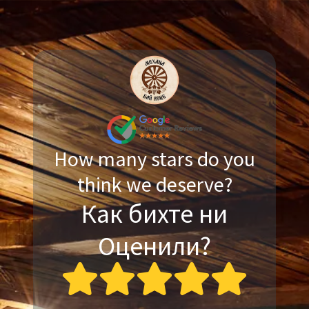
How many stars do you
think we deserve?
Как бихте ни
Оценили?