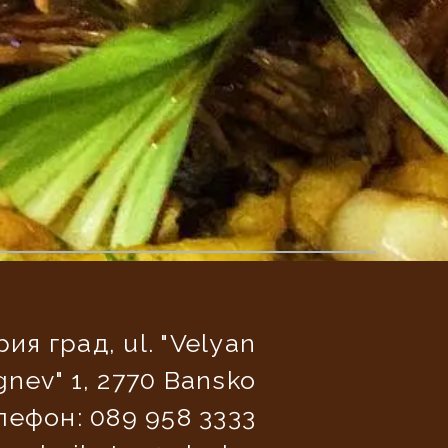
рия град, ul. "Velyan
nev" 1, 2770 Bansko
лефон: 089 958 3333