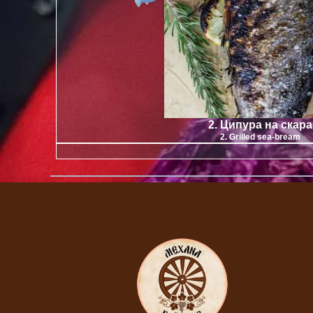
2. Ципура на скара
2. Grilled sea-bream