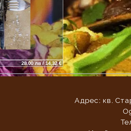
28.00 лв / 14,32 €
Адрес:
кв. Ста
Og
Те